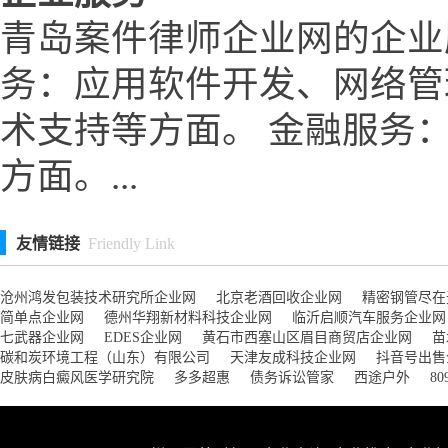
青岛案件律师企业网的企业
务：应用软件开发、网络管
术支持等方面。 金融服务
方面。...
友情链接
Friendly Link
沧州鸿发包装技术研究所企业网
北京老酒回收企业网
精密钢管尽在
简单点企业网
德州华翔新材料科技企业网
临沂启顺汽车服务企业网
七武器企业网
EDES企业网
黄石市西塞山区眉目商贸店企业网
苗
碳和炭环境工程（山东）有限公司
天津友成科技企业网
抖音号出售
皮肤病白癜风医学研究院
多多超惠
债务诉讼管家
西途户外
8